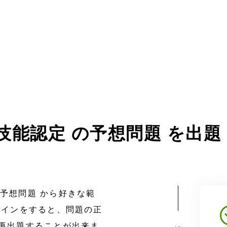
技能認定 の
予想問題 を出題
予想問題 から好きな範
グインをすると、問題の正
再出題することが出来ま