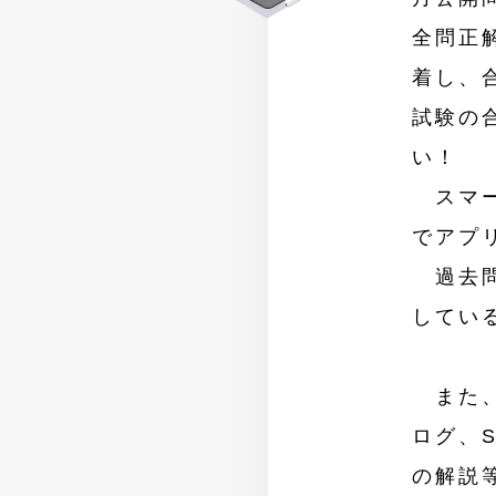
全問正
着し、
試験の
い！
スマー
でアプ
過去問
してい
また、
ログ、
の解説