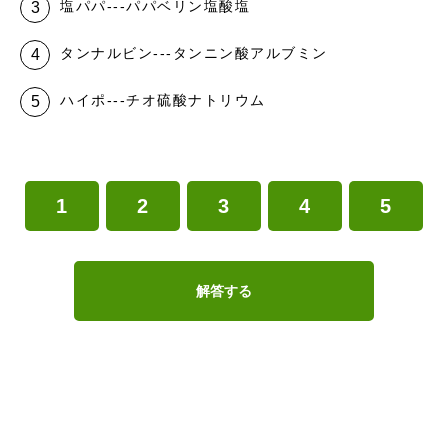
塩パパ---パパベリン塩酸塩
タンナルビン---タンニン酸アルブミン
ハイポ---チオ硫酸ナトリウム
1
2
3
4
5
解答する