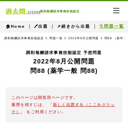
調剤報酬請求事務技能認定
📁問題一覧
🏠Home
🖊出題
📌続きから出題
調剤報酬請求事務技能認定
問題一覧
2022年8月公開問題
問88 （薬学一
調剤報酬請求事務技能認定 予想問題
2022年8月公開問題
問88 (薬学一般 問88)
このページは閲覧用ページです。
履歴を残すには、 「
新しく出題する（ここをクリッ
ク）
」 をご利用ください。