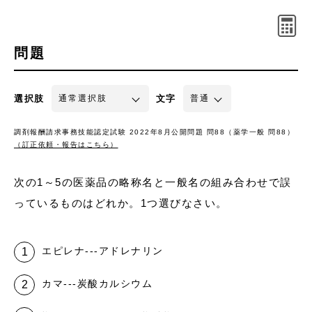
問題
選択肢
文字
調剤報酬請求事務技能認定試験 2022年8月公開問題 問88（薬学一般 問88）
（訂正依頼・報告はこちら）
次の1～5の医薬品の略称名と一般名の組み合わせで誤
っているものはどれか。1つ選びなさい。
エピレナ---アドレナリン
カマ---炭酸カルシウム